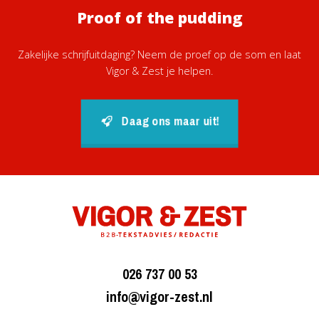
Proof of the pudding
Zakelijke schrijfuitdaging? Neem de proef op de som en laat
Vigor & Zest je helpen.
Daag ons maar uit!
026 737 00 53
info@vigor-zest.nl