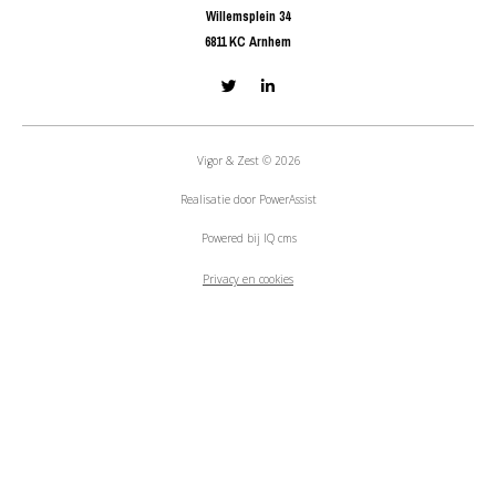
Willemsplein 34
6811 KC Arnhem
Vigor & Zest © 2026
Realisatie door
PowerAssist
Powered bij
IQ cms
Privacy en cookies