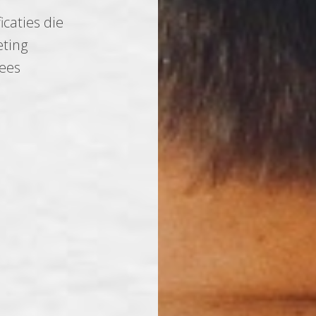
icaties die
eting
Lees