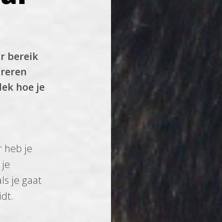
r bereik
ireren
dek hoe je
 heb je
 je
ls je gaat
dt.