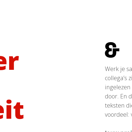
er
Werk je s
collega’s z
ingelezen
door. En d
it
teksten di
voordeel: 