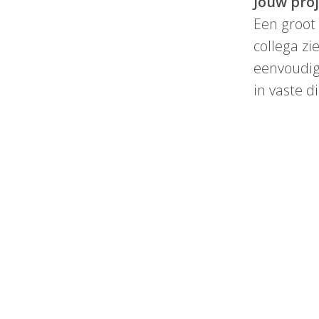
Jouw proj
Een groot 
collega z
eenvoudig 
in vaste d