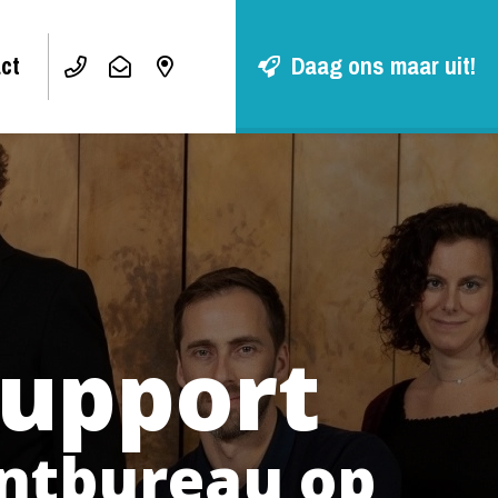
ct
Daag ons maar uit!
upport
entbureau op