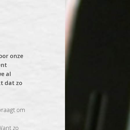
oor onze
ent
e al
t dat zo
 vraagt om
 Want zo