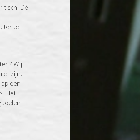
itisch. Dé
eter te
ten? Wij
iet zijn.
t op een
s. Het
ngdoelen