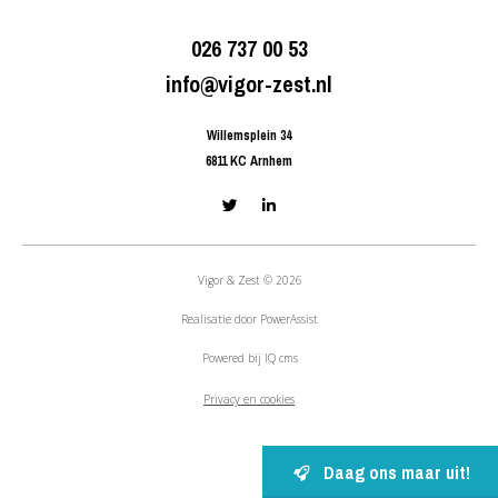
026 737 00 53
info@vigor-zest.nl
Willemsplein 34
6811 KC Arnhem
Vigor & Zest © 2026
Realisatie door
PowerAssist
Powered bij
IQ cms
Privacy en cookies
Daag ons maar uit!