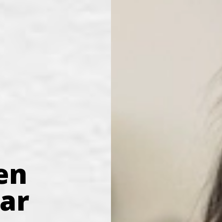
ken
ar