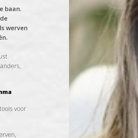
e baan.
 de
als werven
én.
ust.
 anders,
amma
tools voor
erven,