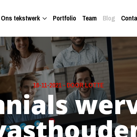
Ons tekstwerk
Portfolio
Team
Blog
Conta
16-11-2021
-
DOOR LOTTE
nnials wer
vasthoude