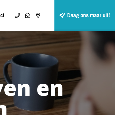
ct
Daag ons maar uit!
ven en
n