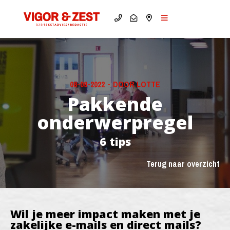
08-09-2022
-
DOOR LOTTE
Pakkende
onderwerpregel
6 tips
Terug naar overzicht
Wil je meer impact maken met je
zakelijke e-mails en direct mails?