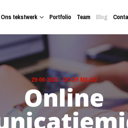
Ons tekstwerk
Portfolio
Team
Blog
Conta
29-06-2021
-
DOOR MILOU
Online
nicatiemi