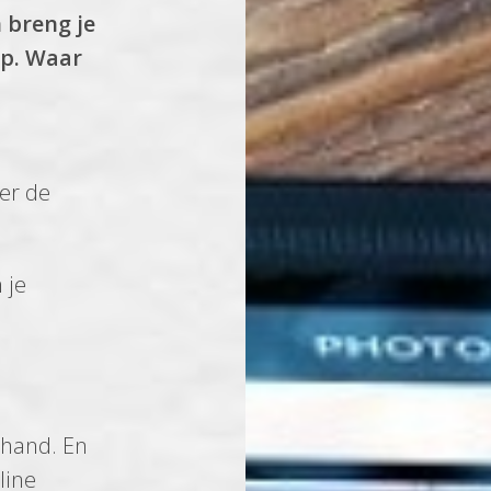
 breng je
ep. Waar
der de
 je
 hand. En
line