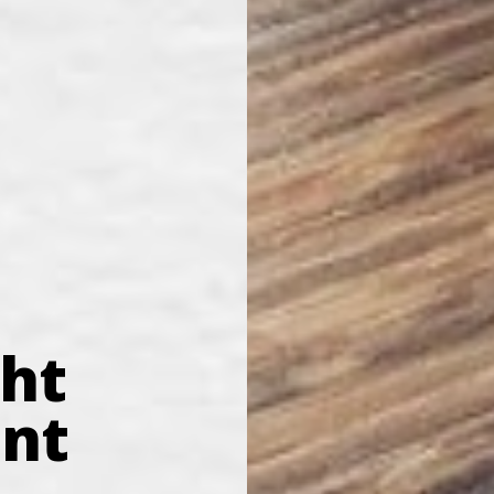
ht
ent