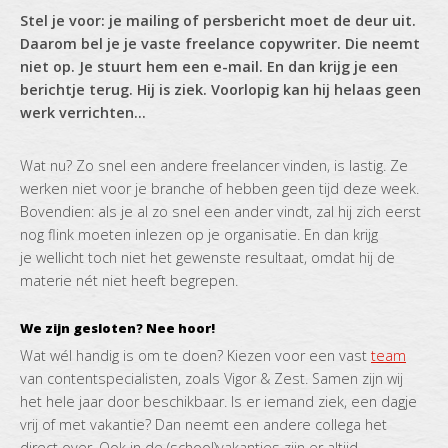
Stel je voor: je mailing of persbericht moet de deur uit.
Daarom bel je je vaste freelance copywriter. Die neemt
niet op. Je stuurt hem een e-mail. En dan krijg je een
berichtje terug. Hij is ziek. Voorlopig kan hij helaas geen
werk verrichten...
Wat nu? Zo snel een andere freelancer vinden, is lastig. Ze
werken niet voor je branche of hebben geen tijd deze week.
Bovendien: als je al zo snel een ander vindt, zal hij zich eerst
nog flink moeten inlezen op je organisatie. En dan krijg
je wellicht toch niet het gewenste resultaat, omdat hij de
materie nét niet heeft begrepen.
We zijn gesloten? Nee hoor!
Wat wél handig is om te doen? Kiezen voor een vast
team
van contentspecialisten, zoals Vigor & Zest. Samen zijn wij
het hele jaar door beschikbaar. Is er iemand ziek, een dagje
vrij of met vakantie? Dan neemt een andere collega het
direct over. Ook in de (school)vakanties zijn er altijd