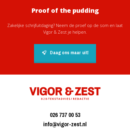
Proof of the pudding
Zakelijke schrijfuitdaging? Neem de proef op de som en laat
Vigor & Zest je helpen.
Daag ons maar uit!
026 737 00 53
info@vigor-zest.nl