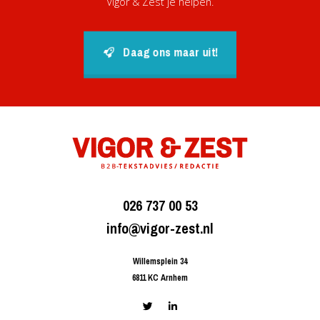
Vigor & Zest je helpen.
Daag ons maar uit!
026 737 00 53
info@vigor-zest.nl
Willemsplein 34
6811 KC Arnhem