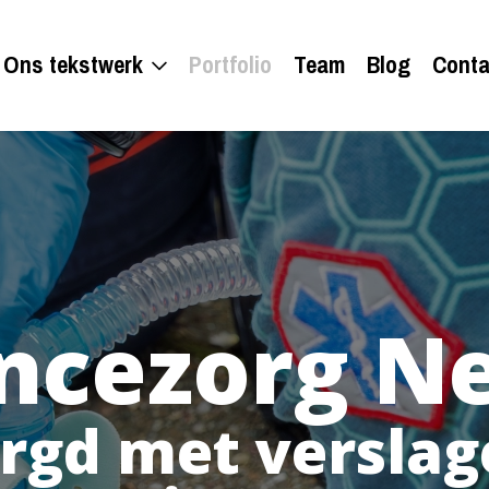
Ons tekstwerk
Portfolio
Team
Blog
Conta
ncezorg Ne
gd met verslage