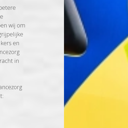
betere
de
pen wij om
rijpelijke
akers en
ancezorg
racht in
lancezorg
t: